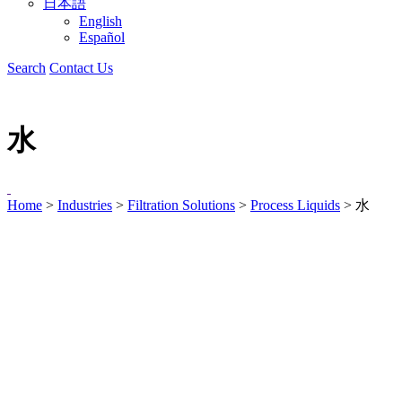
日本語
English
Español
Search
Contact Us
水
Home
>
Industries
>
Filtration Solutions
>
Process Liquids
>
水