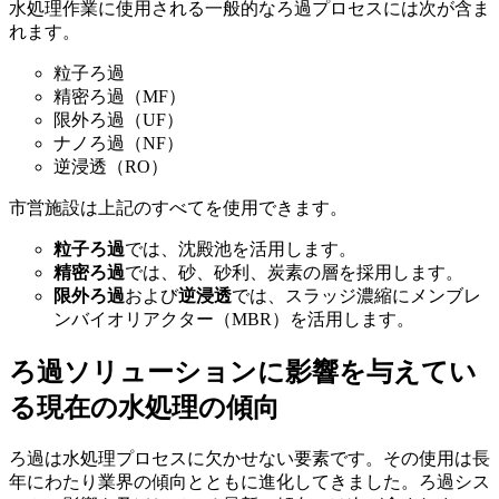
水処理作業に使用される一般的なろ過プロセスには次が含ま
れます。
粒子ろ過
精密ろ過（MF）
限外ろ過（UF）
ナノろ過（NF）
逆浸透（RO）
市営施設は上記のすべてを使用できます。
粒子ろ過
では、沈殿池を活用します。
精密ろ過
では、砂、砂利、炭素の層を採用します。
限外ろ過
および
逆浸透
では、スラッジ濃縮にメンブレ
ンバイオリアクター（MBR）を活用します。
ろ過ソリューションに影響を与えてい
る現在の水処理の傾向
ろ過は水処理プロセスに欠かせない要素です。その使用は長
年にわたり業界の傾向とともに進化してきました。ろ過シス