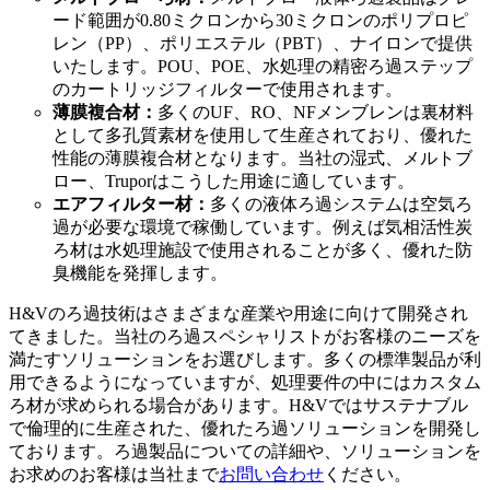
ード範囲が0.80ミクロンから30ミクロンのポリプロピ
レン（PP）、ポリエステル（PBT）、ナイロンで提供
いたします。POU、POE、水処理の精密ろ過ステップ
のカートリッジフィルターで使用されます。
薄膜複合材：
多くのUF、RO、NFメンブレンは裏材料
として多孔質素材を使用して生産されており、優れた
性能の薄膜複合材となります。当社の湿式、メルトブ
ロー、Truporはこうした用途に適しています。
エアフィルター材：
多くの液体ろ過システムは空気ろ
過が必要な環境で稼働しています。例えば気相活性炭
ろ材は水処理施設で使用されることが多く、優れた防
臭機能を発揮します。
H&Vのろ過技術はさまざまな産業や用途に向けて開発され
てきました。当社のろ過スペシャリストがお客様のニーズを
満たすソリューションをお選びします。多くの標準製品が利
用できるようになっていますが、処理要件の中にはカスタム
ろ材が求められる場合があります。H&Vではサステナブル
で倫理的に生産された、優れたろ過ソリューションを開発し
ております。ろ過製品についての詳細や、ソリューションを
お求めのお客様は当社まで
お問い合わせ
ください。