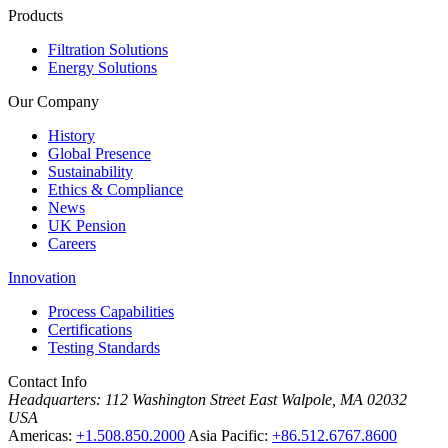
Products
Filtration Solutions
Energy Solutions
Our Company
History
Global Presence
Sustainability
Ethics & Compliance
News
UK Pension
Careers
Innovation
Process Capabilities
Certifications
Testing Standards
Contact Info
Headquarters:
112 Washington Street East Walpole, MA 02032
USA
Americas:
+1.508.850.2000
Asia Pacific:
+86.512.6767.8600