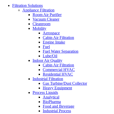
Filtration Solutions
Appliance Filtration
Room Air Purifier
Vacuum Cleaner
Cleanroom
Mobility
Aerospace
Cabin Air Filtration
Engine Intake
Fuel
Fuel Water Separation
Lube/Oil
Indoor Air Quality
Cabin Air Filtration
Commercial HVAC
Residential HVAC
Industrial Filtration
Gas Turbine/Dust Collector
Heavy Equipment
Process Liquids
Analytical
BioPharma
Food and Beverage
Industrial Process