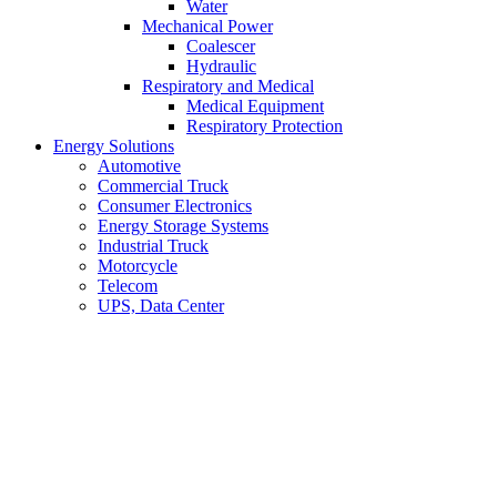
Water
Mechanical Power
Coalescer
Hydraulic
Respiratory and Medical
Medical Equipment
Respiratory Protection
Energy Solutions
Automotive
Commercial Truck
Consumer Electronics
Energy Storage Systems
Industrial Truck
Motorcycle
Telecom
UPS, Data Center