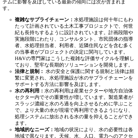
テムに影響を及ぼしている最新の傾向には次が含まれま
す。
複雑なサプライチェーン：
水処理施設は何十年にもわ
たって計画されている土木工事プロジェクトで、何世
紀も長持ちするように設計されています。計画段階や
実施段階にわたり、コンサルタント、市民団体の指導
者、水処理担当者、利用者、近隣住民などを含む多く
の当事者がプロジェクトの決定に関与しています。
H&Vの専門家はこうした複雑な評価サイクルを理解し
ており、堅牢な長期的ソリューションを開発します。
法律と規制：
水の安全と保護に関する規制と法律は頻
繁に変更され、水処理施設が水のサプライチェーンを
サポートする方法に影響を及ぼします。
水の再利用：
水の再利用は産業セクターや地方自治体
セクター内でその重要性が増しています。製造業者が
スラッジ濃縮と水のろ過を向上させるために学ぶこと
で、より大量の水が現場で再利用できるようになり、
処理システムに放出される水の量を抑えることができ
ます。
地域的なニーズ：
地域の状況により、水の必要性は各
地域で異なります。天候、水、人口、電力へのアクセ