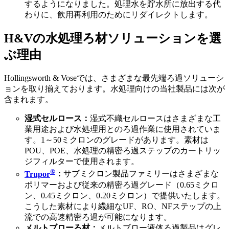
するようになりました。処理水を貯水所に放出する代
わりに、飲用再利用のためにリダイレクトします。
H&Vの水処理ろ材ソリューションを選
ぶ理由
Hollingsworth & Voseでは、さまざまな最先端ろ過ソリューシ
ョンを取り揃えております。水処理向けの当社製品には次が
含まれます。
湿式セルロース：
湿式不織セルロースはさまざまな工
業用途および水処理用とのろ過作業に使用されていま
す。1～50ミクロンのグレードがあります。素材は
POU、POE、水処理の精密ろ過ステップのカートリッ
ジフィルターで使用されます。
®
Trupor
：
サブミクロン製品ファミリーはさまざまな
ポリマーおよび従来の精密ろ過グレード（0.65ミクロ
ン、0.45ミクロン、0.20ミクロン）で提供いたします。
こうした素材により繊細なUF、RO、NFステップの上
流での高速精密ろ過が可能になります。
メルトブローろ材：
メルトブロー液体ろ過製品はグレ