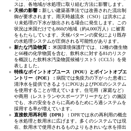
スは、各地域が水処理に取り組む方法に影響します。
天候の影響：
新しい建築基準法では改善された流出制
御が要求されます。雨天時越流水（CSO）は洪水によ
り未処理の下水が放出される場合に発生します。この
状況は米国だけでも860の地域（約4,000万人）に被害
をもたらしています。天候パターンの変化により既存
の水処理システムが圧倒される可能性があります。
新たな汚染物質：
米国環境保護庁では、12種の微生物
と66種の化学物質を含む、飲料水に対する81のリスク
を概説した飲料水汚染物質候補リスト5（CCL5）を発
表しました。
特殊なポイントオブユース（POU）とポイントオブエ
ントリー（POE）：
病院では免疫力の下がった患者に
清浄水を提供できるようにPOUおよびPOEのシステム
を使用することが増えています。住宅用（家庭など）
や商用（レストランやスポーツアリーナなど）の施設
でも、水の安全をさらに高めるためにろ過システムを
採用する率が増えています。
直接飲用再利用（DPR）：
DPRでは水の再利用の概念
を水処理と飲用水に広げます。多くのシステムでは現
在、飲用水で使用されるものよりもきれいな水を排出